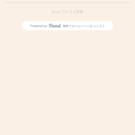
© 2017 アトリエ芳珠
Powered by
無料でホームページをつくろう
AmebaOwnd
フォロー